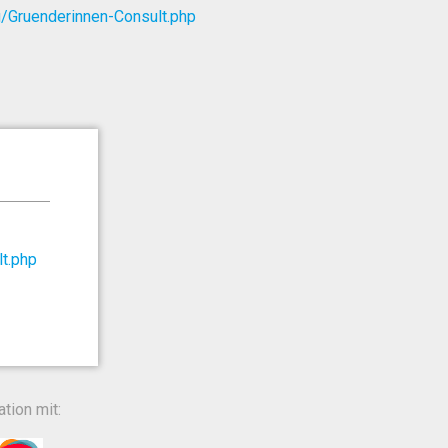
/Gruenderinnen-Consult.php
t.php
tion mit: